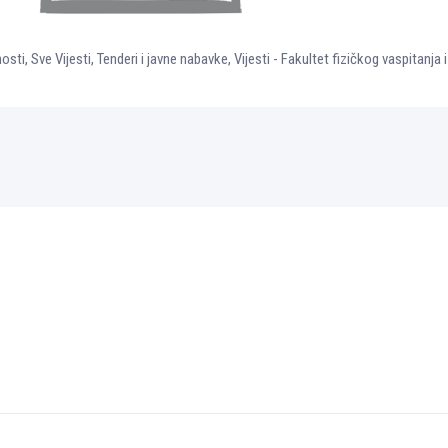
nosti
,
Sve Vijesti
,
Tenderi i javne nabavke
,
Vijesti - Fakultet fizičkog vaspitanja 