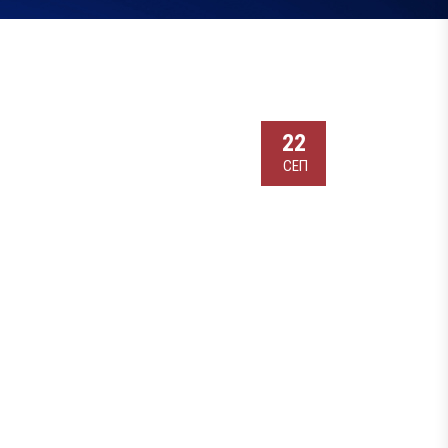
22
СЕП