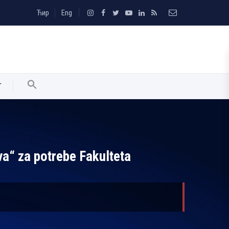
Ћир
Eng
T
a“ za potrebe Fakulteta