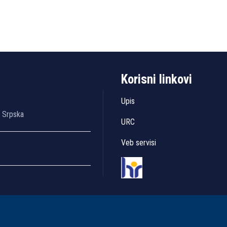
Korisni linkovi
Upis
a Srpska
URC
Veb servisi