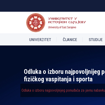
UNIVERZITET
ČLANICE
STUDIJE
Odluka o izboru najpovolјnijeg
fizičkog vaspitanja i sporta
Odluka o izboru najpovolјnijeg ponuđača za javnu nabavku