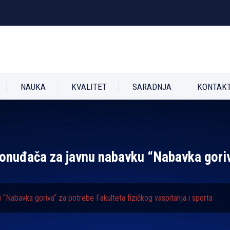
NAUKA
KVALITET
SARADNJA
KONTAK
 ponuđača za javnu nabavku “Nabavka goriv
 “Nabavka goriva“ za potrebe Fakulteta fizičkog vaspitanja i sporta