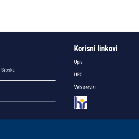
Korisni linkovi
Upis
a Srpska
URC
Veb servisi