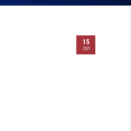
15
СЕП