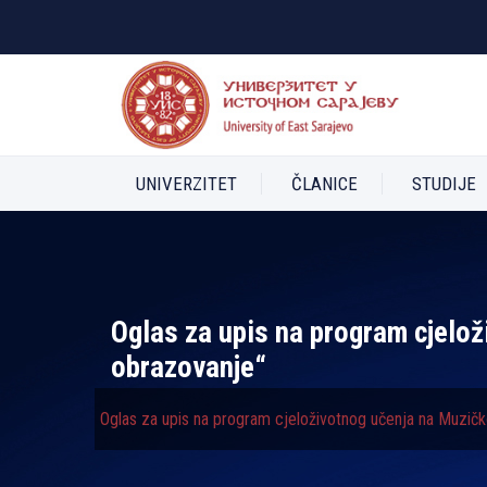
UNIVERZITET
ČLANICE
STUDIJE
Oglas za upis na program cjelo
obrazovanje“
Oglas za upis na program cjeloživotnog učenja na Muzič