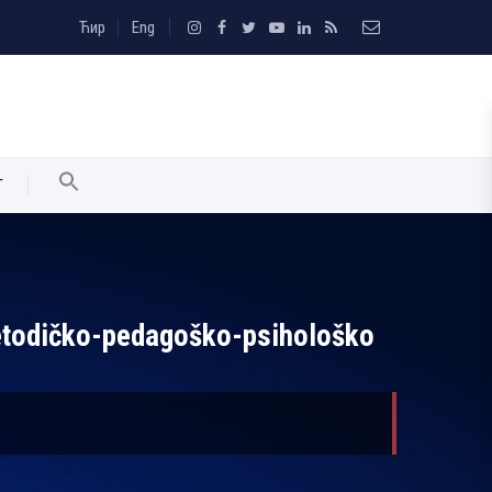
Ћир
Eng
T
Metodičko-pedagoško-psihološko