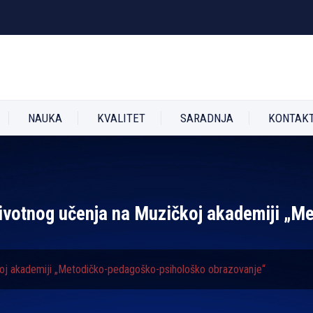
NAUKA
KVALITET
SARADNJA
KONTAK
životnog učenja na Muzičkoj akademiji „
koj akademiji „Metodičko-pedagoško-psihološko obrazovanje“