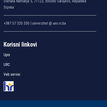
Stefana Nemanje 5, 71123, Istočno Sarajevo, Republika
Srpska
+387 57 320 330 | univerzitet @ ues.rs.ba
Korisni linkovi
Upis
URC
Veb servisi