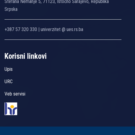
Stefana Nemanje 5, 71123, Istočno Sarajevo, Republika
Srpska
+387 57 320 330 | univerzitet @ ues.rs.ba
Korisni linkovi
Upis
URC
Veb servisi