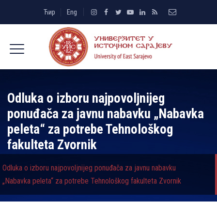
Ћир
Eng
Odluka o izboru najpovolјnijeg
ponuđača za javnu nabavku „Nabavka
peleta“ za potrebe Tehnološkog
fakulteta Zvornik
Odluka o izboru najpovolјnijeg ponuđača za javnu nabavku
„Nabavka peleta“ za potrebe Tehnološkog fakulteta Zvornik