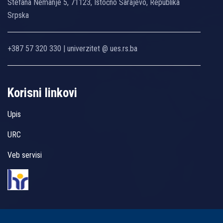
Stefana Nemanje 5, 71123, Istočno Sarajevo, Republika
Srpska
+387 57 320 330 | univerzitet @ ues.rs.ba
Korisni linkovi
Upis
URC
Veb servisi