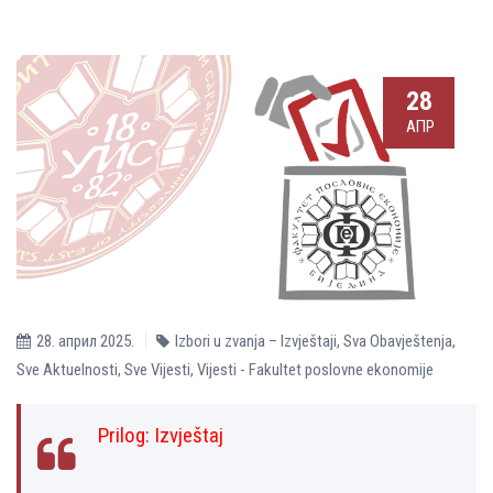
28
АПР
28. април 2025.
Izbori u zvanja – Izvještaji
,
Sva Obavještenja
,
Sve Aktuelnosti
,
Sve Vijesti
,
Vijesti - Fakultet poslovne ekonomije
Prilog:
Izvještaj