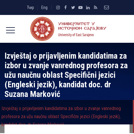
Ћир
Eng
Izvještaj o prijavlјenim kandidatima za
izbor u zvanje vanrednog profesora za
užu naučnu oblast Specifični jezici
(Engleski jezik), kandidat doc. dr
Suzana Marković
Izvještaj o prijavlјenim kandidatima za izbor u zvanje vanrednog
profesora za užu naučnu oblast Specifični jezici (Engleski jezik),
kandidat doc. dr Suzana Marković