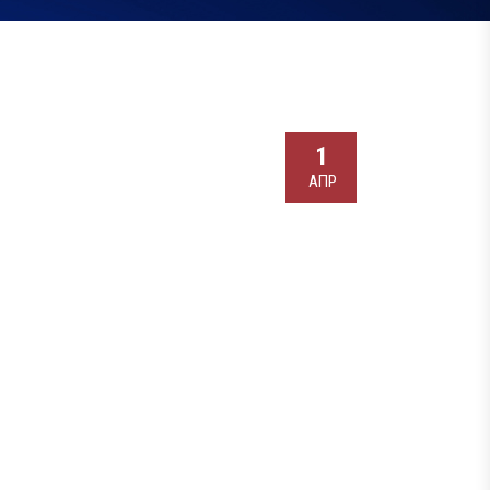
1
АПР