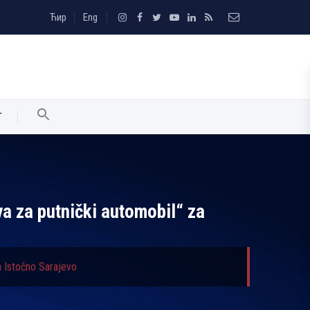
Ћир
Eng
T
a za putnički automobil“ za
a Istočno Sarajevo