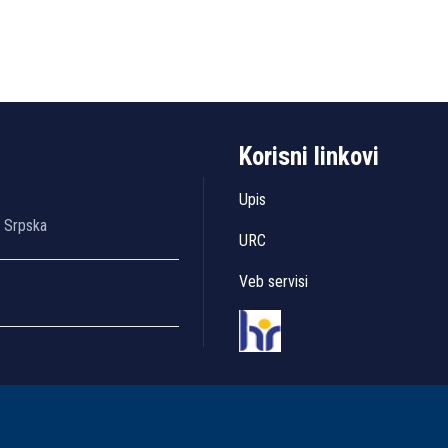
Korisni linkovi
Upis
a Srpska
URC
Veb servisi