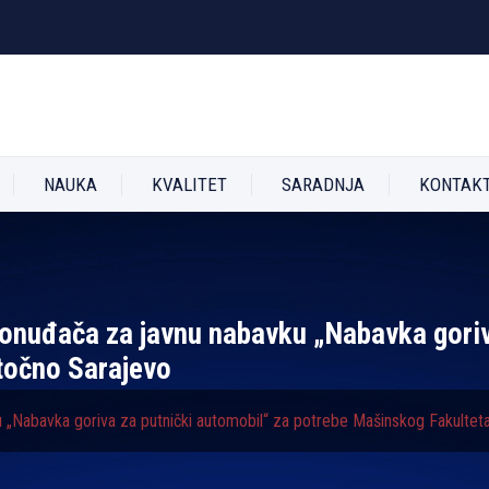
NAUKA
KVALITET
SARADNJA
KONTAK
ponuđača za javnu nabavku „Nabavka goriv
točno Sarajevo
u „Nabavka goriva za putnički automobil“ za potrebe Mašinskog Fakultet