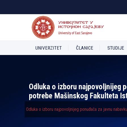
UNIVERZITET
ČLANICE
STUDIJE
Odluka o izboru najpovolјnijeg 
potrebe Mašinskog Fakulteta Is
Odluka o izboru najpovolјnijeg ponuđača za javnu nabavk