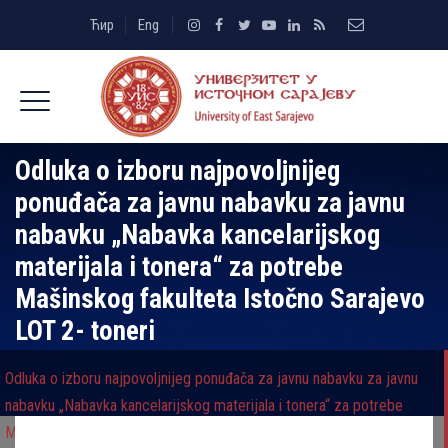
Ћир
Eng
Odluka o izboru najpovolјnijeg
ponuđača za javnu nabavku za javnu
nabavku „Nabavka kancelarijskog
materijala i tonera“ za potrebe
Mašinskog fakulteta Istočno Sarajevo
LOT 2- toneri
Odluka o izboru najpovolјnijeg ponuđača za javnu nabavku za javnu
nabavku „Nabavka kancelarijskog materijala i tonera“ za potrebe
Mašinskog fakulteta Istočno Sarajevo LOT 2- toneri