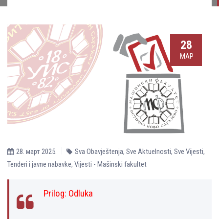
28
МАР
28. март 2025.
Sva Obavještenja
,
Sve Aktuelnosti
,
Sve Vijesti
,
Tenderi i javne nabavke
,
Vijesti - Mašinski fakultet
Prilog:
Odluka