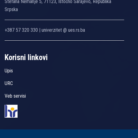
Stefana Nemanje 5, 71123, Istočno Sarajevo, Republika
Srpska
+387 57 320 330 | univerzitet @ ues.rs.ba
Korisni linkovi
Upis
URC
Veb servisi