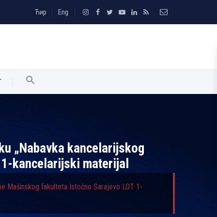
Ћир
Eng
T
vku „Nabavka kancelarijskog
1-kancelarijski materijal
ebe Mašinskog fakulteta Istočno Sarajevo LOT 1-