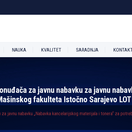
NAUKA
KVALITET
SARADNJA
KONTAK
 ponuđača za javnu nabavku za javnu naba
 Mašinskog fakulteta Istočno Sarajevo LOT 
 za javnu nabavku „Nabavka kancelarijskog materijala i tonera“ za potr