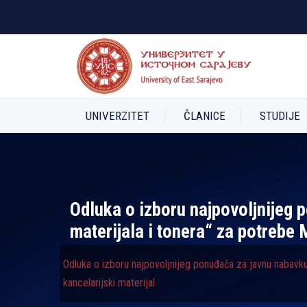
UNIVERZITET
ČLANICE
STUDIJE
Odluka o izboru najpovolјnijeg
materijala i tonera“ za potrebe
Odluka o izboru najpovolјnijeg ponuđača za javnu nabavku
kancelarijski materijal