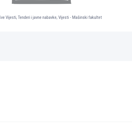
Sve Vijesti
,
Tenderi i javne nabavke
,
Vijesti - Mašinski fakultet