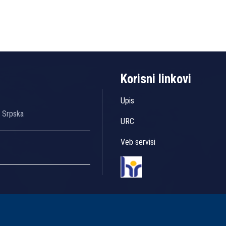
Korisni linkovi
Upis
a Srpska
URC
Veb servisi