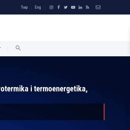
Ћир
Eng
T
rotermika i termoenergetika,