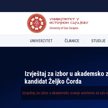
UNIVERZITET
ČLANICE
STUDIJE
Izvještaj za izbor u akademsko 
kandidat Željko Čorda
Izvještaj za izbor u akademsko zvanje asistenta za užu n