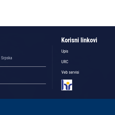
Korisni linkovi
Upis
a Srpska
URC
Veb servisi