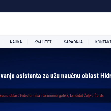
NAUKA
KVALITET
SARADNJA
KONTAK
zvanje asistenta za užu naučnu oblast Hid
aučnu oblast Hidrotermika i termoenergetika, kandidat Željko Čorda