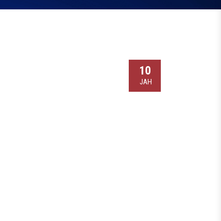
10
ЈАН