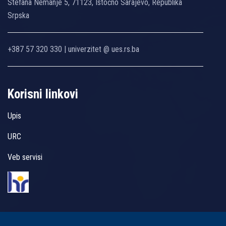
Stefana Nemanje 5, 71123, Istočno Sarajevo, Republika
Srpska
+387 57 320 330 | univerzitet @ ues.rs.ba
Korisni linkovi
Upis
URC
Veb servisi