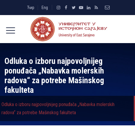
Ћир
Eng
Odluka o izboru najpovolјnijeg
ponuđača „Nabavka molerskih
radova“ za potrebe Mašinskog
fakulteta
Odluka o izboru najpovolјnijeg ponuđača „Nabavka molerskih
radova“ za potrebe Mašinskog fakulteta