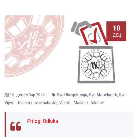
10
ДЕЦ
10. децембар 2024.
Sva Obavještenja
,
Sve Aktuelnosti
,
Sve
Vijesti
,
Tenderi i javne nabavke
,
Vijesti - Mašinski fakultet
Prilog:
Odluka