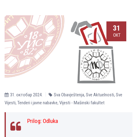
31
ОКТ
31. октобар 2024.
Sva Obavještenja
,
Sve Aktuelnosti
,
Sve
Vijesti
,
Tenderi i javne nabavke
,
Vijesti - Mašinski fakultet
Prilog:
Odluka