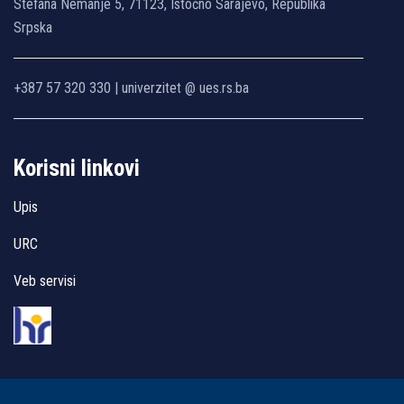
Stefana Nemanje 5, 71123, Istočno Sarajevo, Republika
Srpska
+387 57 320 330 | univerzitet @ ues.rs.ba
Korisni linkovi
Upis
URC
Veb servisi