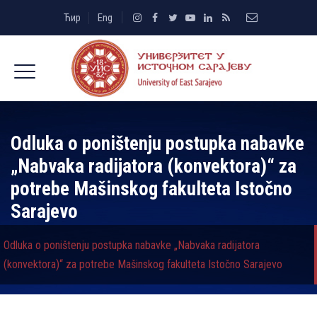
Ћир
Eng
Odluka o poništenju postupka nabavke
„Nabvaka radijatora (konvektora)“ za
potrebe Mašinskog fakulteta Istočno
Sarajevo
Odluka o poništenju postupka nabavke „Nabvaka radijatora
(konvektora)“ za potrebe Mašinskog fakulteta Istočno Sarajevo