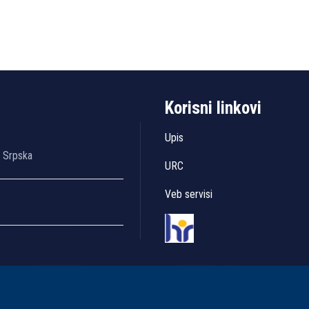
Korisni linkovi
Upis
a Srpska
URC
Veb servisi