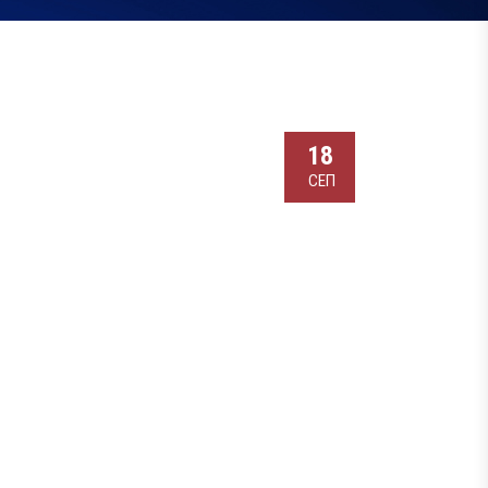
18
СЕП