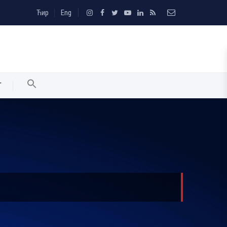
Ћир
Eng
T