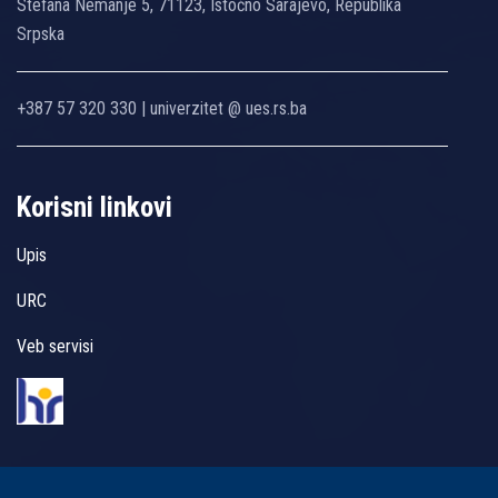
Stefana Nemanje 5, 71123, Istočno Sarajevo, Republika
Srpska
+387 57 320 330 | univerzitet @ ues.rs.ba
Korisni linkovi
Upis
URC
Veb servisi