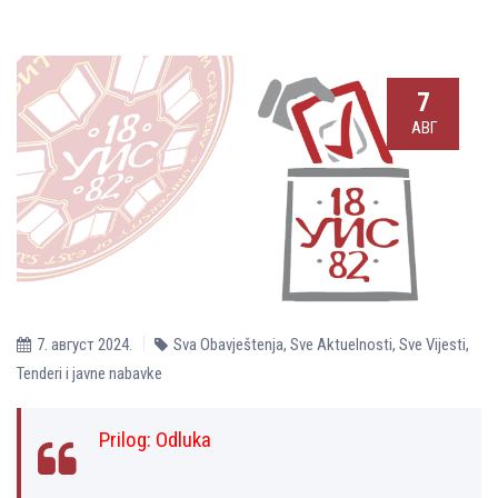
7
АВГ
7. август 2024.
Sva Obavještenja
,
Sve Aktuelnosti
,
Sve Vijesti
,
Tenderi i javne nabavke
Prilog:
Odluka