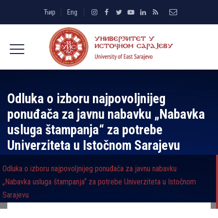
Ћир
Eng
Odluka o izboru najpovoljnijeg
ponuđača za javnu nabavku „Nabavka
usluga štampanja“ za potrebe
Univerziteta u Istočnom Sarajevu
Odluka o izboru najpovoljnijeg ponuđača za javnu nabavku
„Nabavka usluga štampanja“ za potrebe Univerziteta u Istočnom
Sarajevu