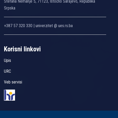
Stefana Nemanje 5, 71123, Istočno Sarajevo, Republika
Srpska
+387 57 320 330 | univerzitet @ ues.rs.ba
Korisni linkovi
Upis
URC
Veb servisi