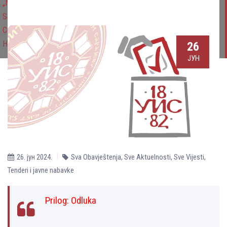
„Nabavka usluga štampanja“ za potrebe Univerziteta u Istočnom
Sarajevu u okviru projekta: „Promoting and Facilitating
Collaborative Virtual International Learning in the Western Balkans’
Higher Education Institutions – COWEB“
26
ЈУН
26. јун 2024.
Sva Obavještenja
,
Sve Aktuelnosti
,
Sve Vijesti
,
Tenderi i javne nabavke
Prilog:
Odluka