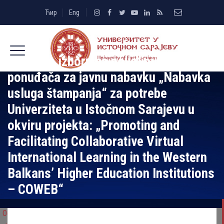
Ћир
Eng
Odluka o izboru najpovolјnijeg
ponuđača za javnu nabavku „Nabavka
usluga štampanja“ za potrebe
Univerziteta u Istočnom Sarajevu u
okviru projekta: „Promoting and
Facilitating Collaborative Virtual
International Learning in the Western
Balkans’ Higher Education Institutions
– COWEB“
Odluka o izboru najpovolјnijeg ponuđača za javnu nabavku