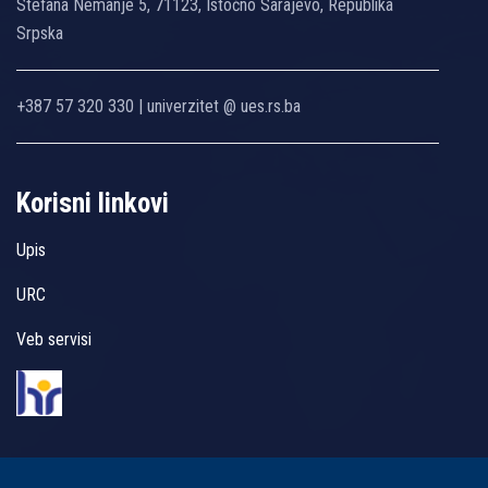
Stefana Nemanje 5, 71123, Istočno Sarajevo, Republika
Srpska
+387 57 320 330 | univerzitet @ ues.rs.ba
Korisni linkovi
Upis
URC
Veb servisi