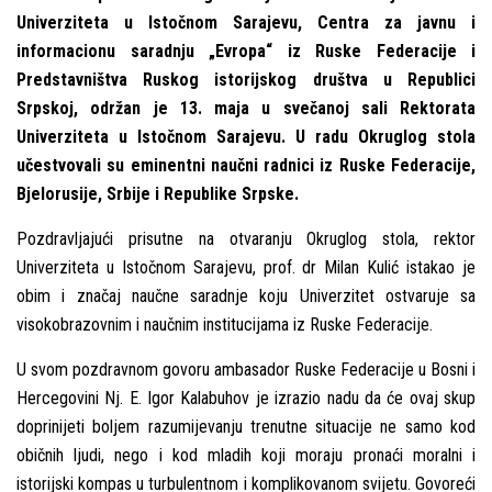
Univerziteta u Istočnom Sarajevu, Centra za javnu i
informacionu saradnju „Evropa“ iz Ruske Federacije i
Predstavništva Ruskog istorijskog društva u Republici
Srpskoj, održan je 13. maja u svečanoj sali Rektorata
Univerziteta u Istočnom Sarajevu. U radu Okruglog stola
učestvovali su eminentni naučni radnici iz Ruske Federacije,
Bjelorusije, Srbije i Republike Srpske.
Pozdravlјajući prisutne na otvaranju Okruglog stola, rektor
Univerziteta u Istočnom Sarajevu, prof. dr Milan Kulić istakao je
obim i značaj naučne saradnje koju Univerzitet ostvaruje sa
visokobrazovnim i naučnim institucijama iz Ruske Federacije.
U svom pozdravnom govoru ambasador Ruske Federacije u Bosni i
Hercegovini Nј. E. Igor Kalabuhov je izrazio nadu da će ovaj skup
doprinijeti bolјem razumijevanju trenutne situacije ne samo kod
običnih lјudi, nego i kod mladih koji moraju pronaći moralni i
istorijski kompas u turbulentnom i komplikovanom svijetu. Govoreći