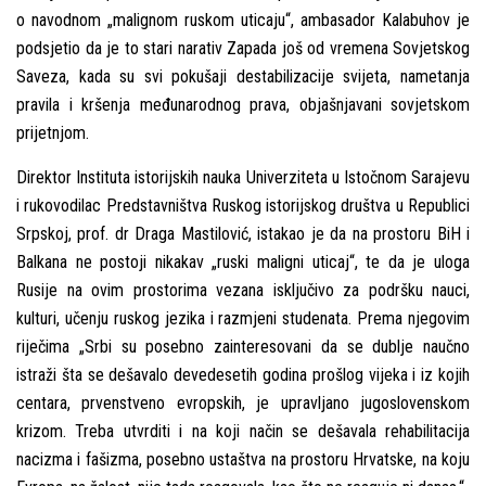
o navodnom „malignom ruskom uticaju“, ambasador Kalabuhov je
podsjetio da je to stari narativ Zapada još od vremena Sovjetskog
Saveza, kada su svi pokušaji destabilizacije svijeta, nametanja
pravila i kršenja međunarodnog prava, objašnjavani sovjetskom
prijetnjom.
Direktor Instituta istorijskih nauka Univerziteta u Istočnom Sarajevu
i rukovodilac Predstavništva Ruskog istorijskog društva u Republici
Srpskoj, prof. dr Draga Mastilović, istakao je da na prostoru BiH i
Balkana ne postoji nikakav „ruski maligni uticaj“, te da je uloga
Rusije na ovim prostorima vezana isklјučivo za podršku nauci,
kulturi, učenju ruskog jezika i razmjeni studenata. Prema njegovim
riječima „Srbi su posebno zainteresovani da se dublјe naučno
istraži šta se dešavalo devedesetih godina prošlog vijeka i iz kojih
centara, prvenstveno evropskih, je upravlјano jugoslovenskom
krizom. Treba utvrditi i na koji način se dešavala rehabilitacija
nacizma i fašizma, posebno ustaštva na prostoru Hrvatske, na koju