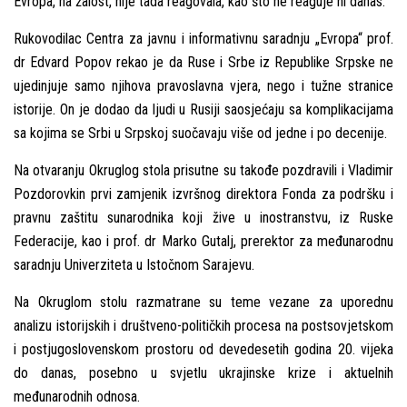
Evropa, na žalost, nije tada reagovala, kao što ne reaguje ni danas.“
Rukovodilac Centra za javnu i informativnu saradnju „Evropa“ prof.
dr Edvard Popov rekao je da Ruse i Srbe iz Republike Srpske ne
ujedinjuje samo njihova pravoslavna vjera, nego i tužne stranice
istorije. On je dodao da lјudi u Rusiji saosjećaju sa komplikacijama
sa kojima se Srbi u Srpskoj suočavaju više od jedne i po decenije.
Na otvaranju Okruglog stola prisutne su takođe pozdravili i Vladimir
Pozdorovkin prvi zamjenik izvršnog direktora Fonda za podršku i
pravnu zaštitu sunarodnika koji žive u inostranstvu, iz Ruske
Federacije, kao i prof. dr Marko Gutalј, prerektor za međunarodnu
saradnju Univerziteta u Istočnom Sarajevu.
Na Okruglom stolu razmatrane su teme vezane za uporednu
analizu istorijskih i društveno-političkih procesa na postsovjetskom
i postjugoslovenskom prostoru od devedesetih godina 20. vijeka
do danas, posebno u svjetlu ukrajinske krize i aktuelnih
međunarodnih odnosa.