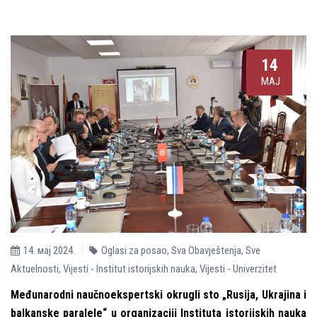
14
МАЈ
14. мај 2024.
Oglasi za posao
,
Sva Obavještenja
,
Sve
Aktuelnosti
,
Vijesti - Institut istorijskih nauka
,
Vijesti - Univerzitet
Međunarodni naučnoekspertski okrugli sto „Rusija, Ukrajina i
balkanske paralele“ u organizaciji Instituta istorijskih nauka