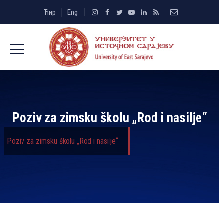
Ћир
Eng
Poziv za zimsku školu „Rod i nasilјe“
Poziv za zimsku školu „Rod i nasilјe“