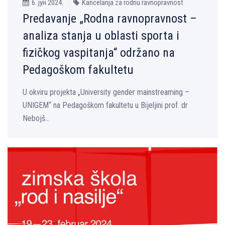
6. јун 2024.
Kancelarija za rodnu ravnopravnost
Predavanje „Rodna ravnopravnost –
analiza stanja u oblasti sporta i
fizičkog vaspitanja“ održano na
Pedagoškom fakultetu
U okviru projekta „University gender mainstreaming –
UNIGEM“ na Pedagoškom fakultetu u Bijeljini prof. dr
Nebojš...