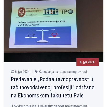
6. јун 2024.
6. јун 2024.
Kancelarija za rodnu ravnopravnost
Predavanje „Rodna ravnopravnost u
računovodstvenoj profesiji” održano
na Ekonomskom fakultetu Pale
U okviru projekta „University gender mainstreaming –