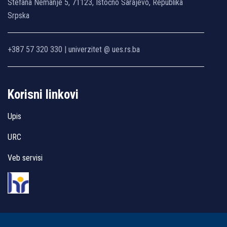
Stefana Nemanje 5, 71123, Istočno Sarajevo, Republika
Srpska
+387 57 320 330 | univerzitet @ ues.rs.ba
Korisni linkovi
Upis
URC
Veb servisi