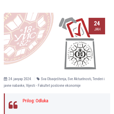
24
ЈАН
24. јануар 2024.
Sva Obavještenja
,
Sve Aktuelnosti
,
Tenderi i
javne nabavke
,
Vijesti - Fakultet poslovne ekonomije
Prilog:
Оdluka