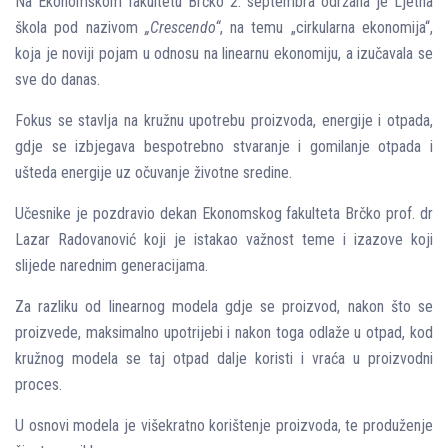
Na Ekonomskom fakultetu Brčko 2. septembra održana je Ljetna
škola pod nazivom
„Crescendo“
, na temu „cirkularna ekonomija“,
koja je noviji pojam u odnosu na linearnu ekonomiju, a izučavala se
sve do danas.
Fokus se stavlja na kružnu upotrebu proizvoda, energije i otpada,
gd‌je se izbjegava bespotrebno stvaranje i gomilanje otpada i
ušteda energije uz očuvanje životne sredine.
Učesnike je pozdravio dekan Ekonomskog fakulteta Brčko prof. dr
Lazar Radovanović koji je istakao važnost teme i izazove koji
slijede narednim generacijama.
Za razliku od linearnog modela gd‌je se proizvod, nakon što se
proizvede, maksimalno upotrijebi i nakon toga odlaže u otpad, kod
kružnog modela se taj otpad dalje koristi i vraća u proizvodni
proces.
U osnovi modela je višekratno korištenje proizvoda, te produženje