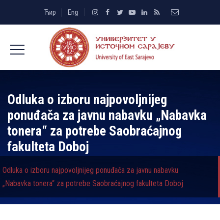
Ћир
Eng
Odluka o izboru najpovoljnijeg
ponuđača za javnu nabavku „Nabavka
tonera“ za potrebe Saobraćajnog
fakulteta Doboj
Odluka o izboru najpovoljnijeg ponuđača za javnu nabavku
„Nabavka tonera“ za potrebe Saobraćajnog fakulteta Doboj