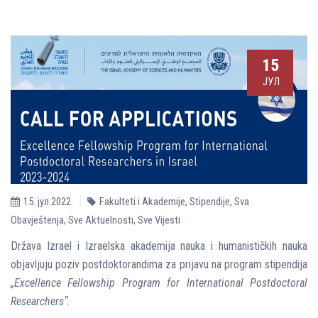
15
ЈУЛ
15. јул 2022.
Fakulteti i Akademije
,
Stipendije
,
Sva
Obavještenja
,
Sve Aktuelnosti
,
Sve Vijesti
Država Izrael i Izraelska akademija nauka i humanističkih nauka
objavljuju poziv postdoktorandima za prijavu na program stipendija
„Excellence Fellowship Program for International Postdoctoral
Researchersˮ
.