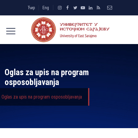
Ћир
Eng
Oglas za upis na program
osposobljavanja
Oglas za upis na program osposobljavanja