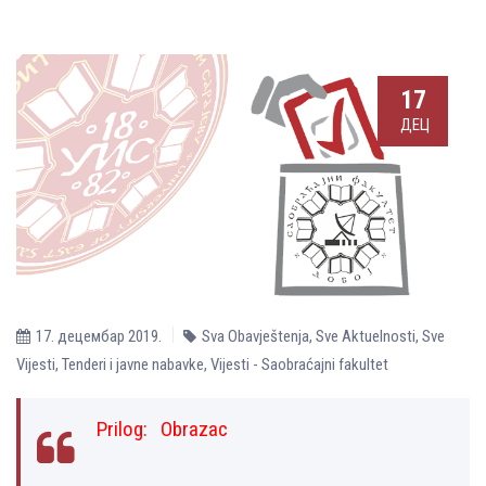
17
ДЕЦ
17. децембар 2019.
Sva Obavještenja
,
Sve Aktuelnosti
,
Sve
Vijesti
,
Tenderi i javne nabavke
,
Vijesti - Saobraćajni fakultet
Prilog:
Оbrazac