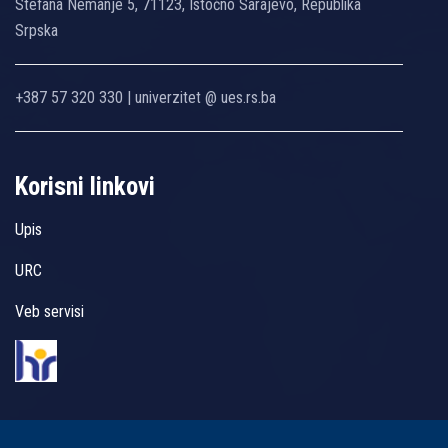
Stefana Nemanje 5, 71123, Istočno Sarajevo, Republika
Srpska
+387 57 320 330 | univerzitet @ ues.rs.ba
Korisni linkovi
Upis
URC
Veb servisi