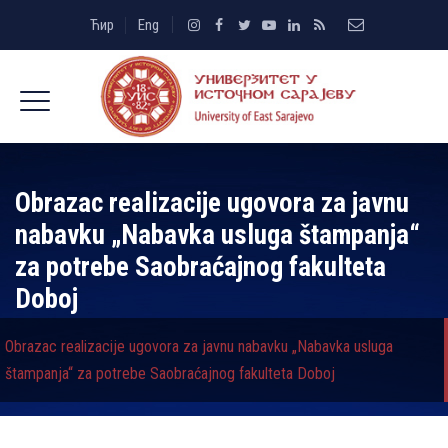
Ћир
Eng
Obrazac realizacije ugovora za javnu
nabavku „Nabavka usluga štampanja“
za potrebe Saobraćajnog fakulteta
Doboj
Obrazac realizacije ugovora za javnu nabavku „Nabavka usluga
štampanja“ za potrebe Saobraćajnog fakulteta Doboj