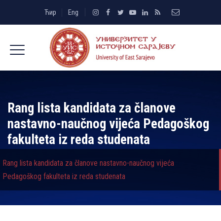
Ћир
Eng
Rang lista kandidata za članove
nastavno-naučnog vijeća Pedagoškog
fakulteta iz reda studenata
Rang lista kandidata za članove nastavno-naučnog vijeća
Pedagoškog fakulteta iz reda studenata