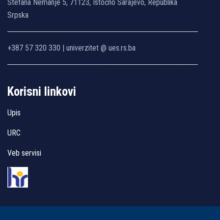
Stefana Nemanje 5, 71123, Istočno Sarajevo, Republika
Srpska
+387 57 320 330 | univerzitet @ ues.rs.ba
Korisni linkovi
Upis
URC
Veb servisi