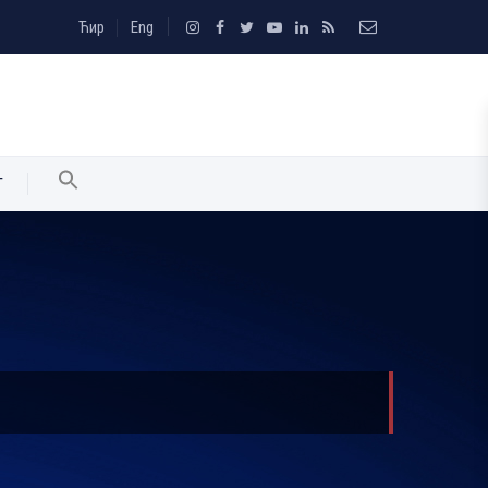
Ћир
Eng
T