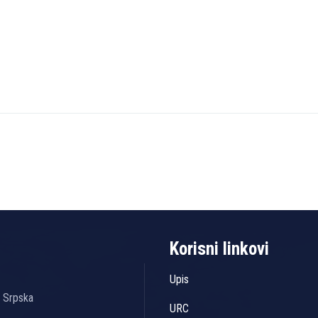
Korisni linkovi
Upis
a Srpska
URC