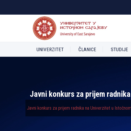
UNIVERZITET
ČLANICE
STUDIJE
Javni konkurs za prijem radnika
Javni konkurs za prijem radnika na Univerzitet u Istočno