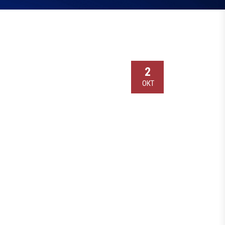
2
ОКТ