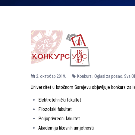
2. октобар 2019.
Konkursi
,
Oglasi za posao
,
Sva O
Univerzitet u Istočnom Sarajevu objavlјuje konkurs za i
Elektrotehnički fakultet
Filozofski fakultet
Polјoprivredni fakultet
Akademija likovnih umjetnosti