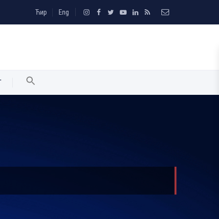
Ћир
Eng
T