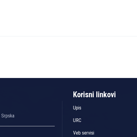
Korisni linkovi
Upis
a Srpska
URC
Veb servisi