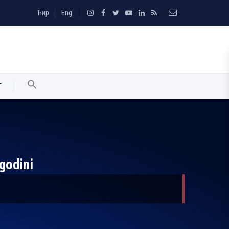
Ћир
Eng
T
godini