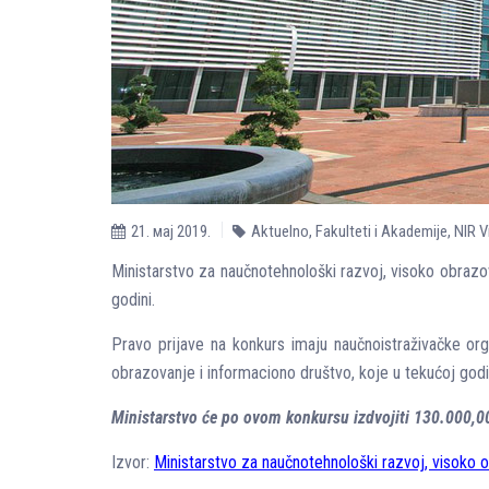
21. мај 2019.
Aktuelno
,
Fakulteti i Akademije
,
NIR V
Ministarstvo za naučnotehnološki razvoj, visoko obrazo
godini.
Pravo prijave na konkurs imaju naučnoistraživačke orga
obrazovanje i informaciono društvo, koje u tekućoj godi
Ministarstvo će po ovom konkursu izdvojiti 130.000,00
Izvor:
Ministarstvo za naučnotehnološki razvoj, visoko 