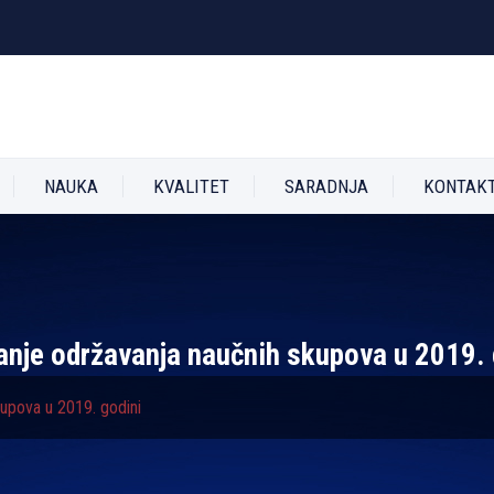
NAUKA
KVALITET
SARADNJA
KONTAK
anje održavanja naučnih skupova u 2019. 
kupova u 2019. godini