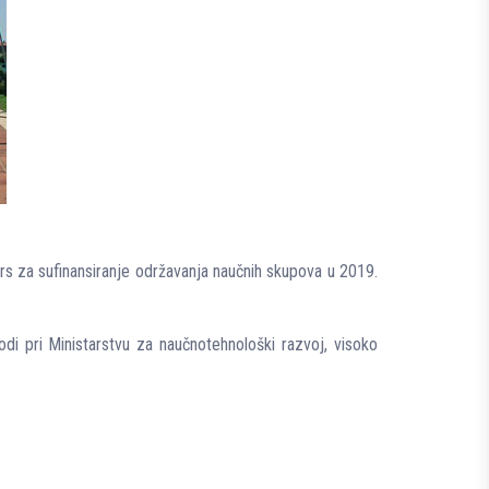
s​ za sufinansiranje održavanja naučnih skupova u 2019.
odi pri Ministarstvu za naučnotehnološki razvoj, visoko