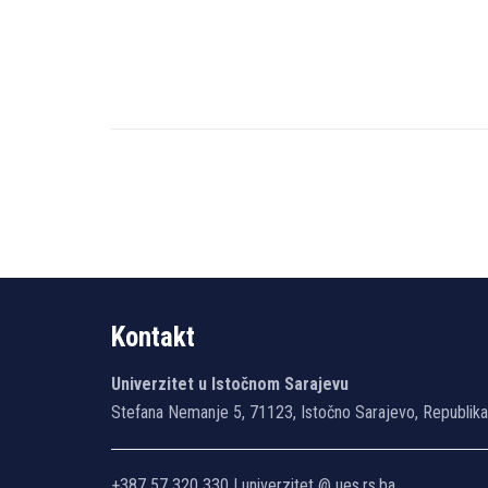
Kontakt
Univerzitet u Istočnom Sarajevu
Stefana Nemanje 5, 71123, Istočno Sarajevo, Republik
+387 57 320 330 | univerzitet @ ues.rs.ba