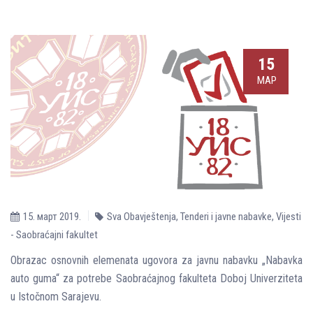
15
МАР
15. март 2019.
Sva Obavještenja
,
Tenderi i javne nabavke
,
Vijesti
- Saobraćajni fakultet
Obrazac osnovnih elemenata ugovora za javnu nabavku „Nabavka
auto guma“ za potrebe Saobraćajnog fakulteta Doboj Univerziteta
u Istočnom Sarajevu.