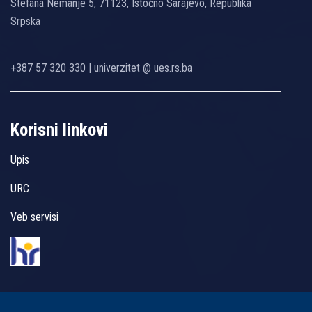
Stefana Nemanje 5, 71123, Istočno Sarajevo, Republika
Srpska
+387 57 320 330 | univerzitet @ ues.rs.ba
Korisni linkovi
Upis
URC
Veb servisi