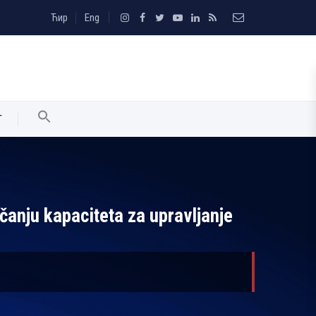
Ћир
Eng
T
čanju kapaciteta za upravljanje