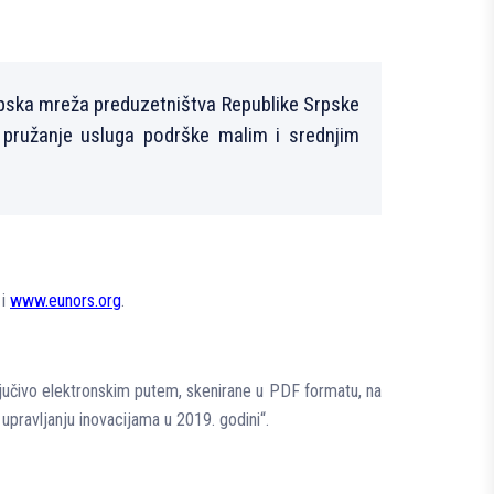
ropska mreža preduzetništva Republike Srpske
a pružanje usluga podrške malim i srednjim
i
www.eunors.org
.
jučivo elektronskim putem, skenirane u PDF formatu, na
upravljanju inovacijama u 2019. godini“.