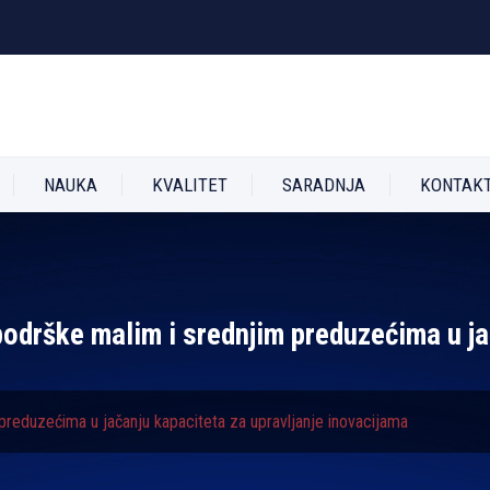
NAUKA
KVALITET
SARADNJA
KONTAK
podrške malim i srednjim preduzećima u ja
preduzećima u jačanju kapaciteta za upravljanje inovacijama