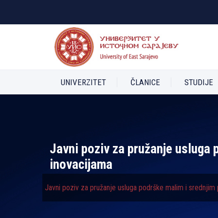
UNIVERZITET
ČLANICE
STUDIJE
Javni poziv za pružanje usluga 
inovacijama
Javni poziv za pružanje usluga podrške malim i srednjim 