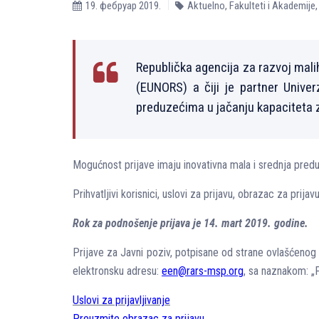
19. фебруар 2019.
Aktuelno
,
Fakulteti i Akademije
Republička agencija za razvoj mali
(EUNORS) a čiji je partner Unive
preduzećima u jačanju kapaciteta z
Mogućnost prijave imaju inovativna mala i srednja predu
Prihvatljivi korisnici, uslovi za prijavu, obrazac za prij
Rok za podnošenje prijava je 14. mart 2019. godine.
Prijave za Javni poziv, potpisane od strane ovlašćeno
elektronsku adresu:
een@rars-msp.org
, sa naznakom: „P
Uslovi za prijavljivanje
Preuzmite obrazac za prijavu