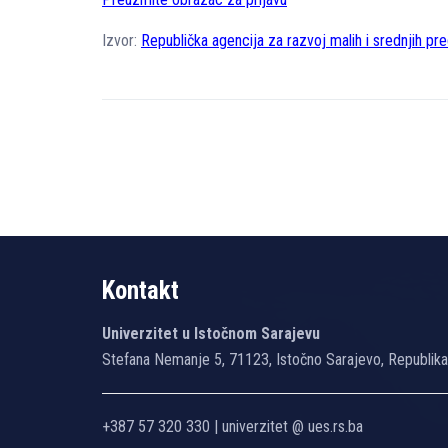
Izvor:
Republička agencija za razvoj malih i srednjih p
Kontakt
Univerzitet u Istočnom Sarajevu
Stefana Nemanje 5, 71123, Istočno Sarajevo, Republik
+387 57 320 330 | univerzitet @ ues.rs.ba