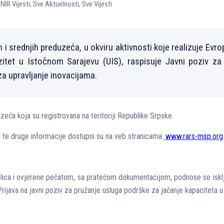
,
NIR Vijesti
,
Sve Aktuelnosti
,
Sve Vijesti
h i srednjih preduzeća, u okviru aktivnosti koje realizuje Ev
rzitet u Istočnom Sarajevu (UIS), raspisuje Javni poziv z
a upravljanje inovacijama.
zeća koja su registrovana na teritoriji Republike Srpske.
avu te druge informacije dostupni su na veb stranicama:
www.rars-msp.org
g lica i ovjerene pečatom, sa pratećom dokumentacijom, podnose se iskl
rijava na javni poziv za pružanje usluga podrške za jačanje kapaciteta u 