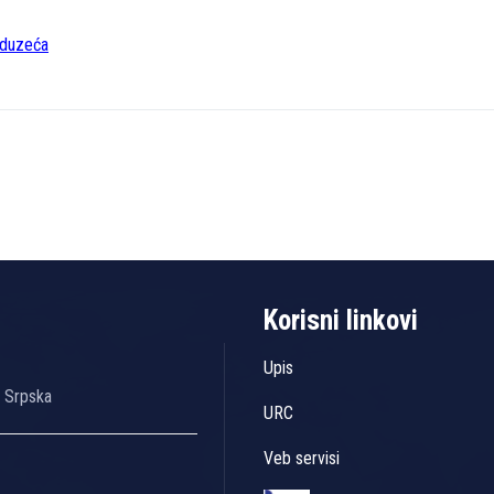
reduzeća
Korisni linkovi
Upis
a Srpska
URC
Veb servisi