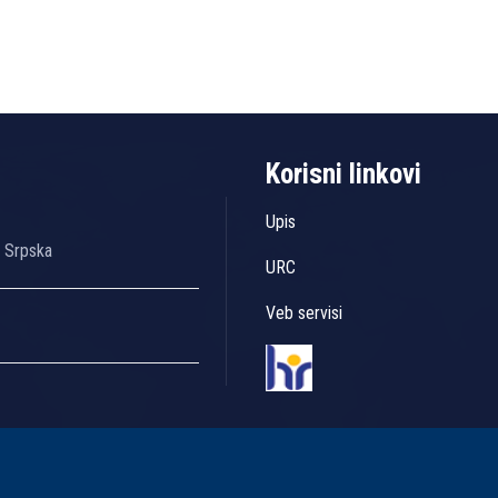
Korisni linkovi
Upis
a Srpska
URC
Veb servisi