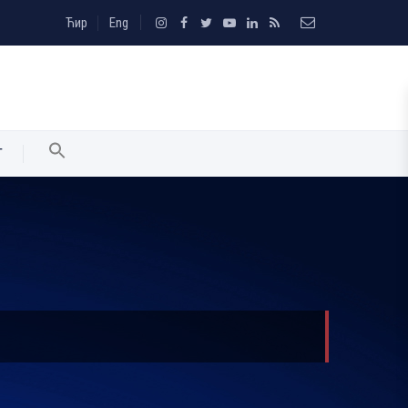
Ћир
Eng
T