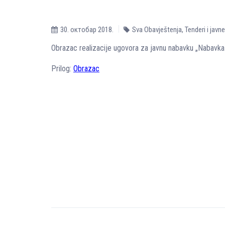
30. октобар 2018.
Sva Obavještenja
,
Tenderi i javn
Obrazac realizacije ugovora za javnu nabavku „Nabavka
Prilog:
Obrazac