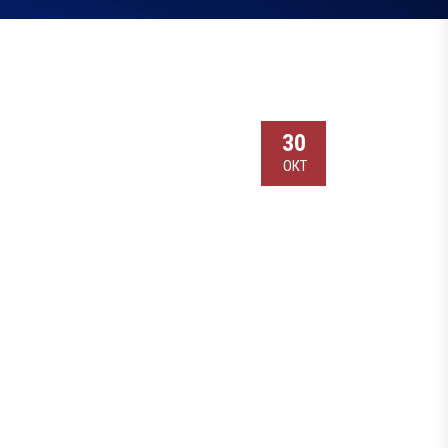
30
ОКТ