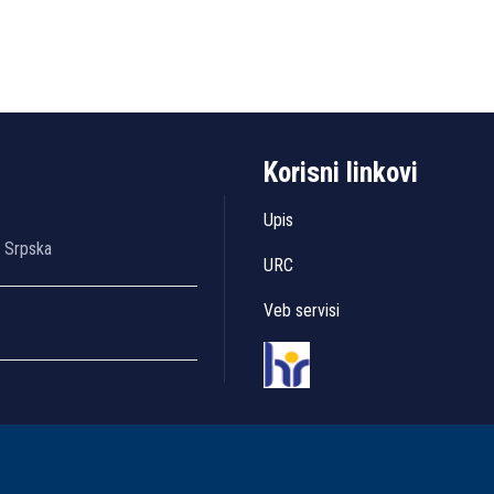
Korisni linkovi
Upis
a Srpska
URC
Veb servisi