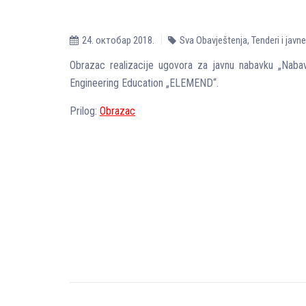
24. октобар 2018.
Sva Obavještenja
,
Tenderi i javn
Obrazac realizacije ugovora za javnu nabavku „Nabav
Engineering Education „ELEMEND“.
Prilog:
Obrazac