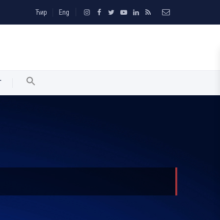
Ћир
Eng
T