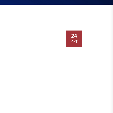
24
ОКТ