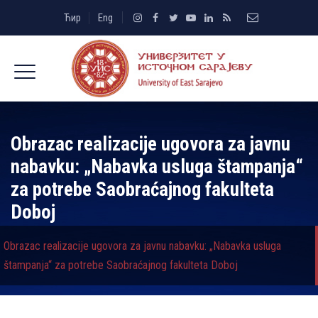
Ћир
Eng
Obrazac realizacije ugovora za javnu
nabavku: „Nabavka usluga štampanja“
za potrebe Saobraćajnog fakulteta
Doboj
Obrazac realizacije ugovora za javnu nabavku: „Nabavka usluga
štampanja“ za potrebe Saobraćajnog fakulteta Doboj