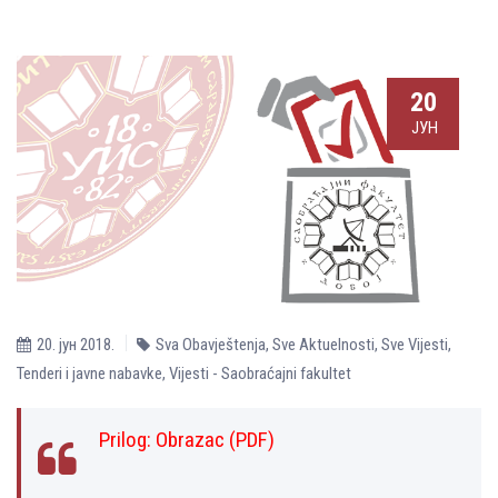
20
ЈУН
20. јун 2018.
Sva Obavještenja
,
Sve Aktuelnosti
,
Sve Vijesti
,
Tenderi i javne nabavke
,
Vijesti - Saobraćajni fakultet
Prilog:
Оbrazac (PDF)