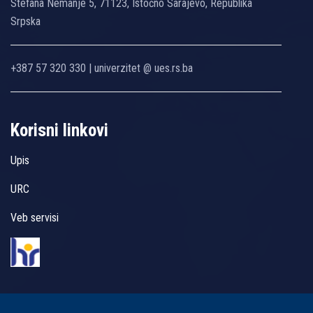
Stefana Nemanje 5, 71123, Istočno Sarajevo, Republika
Srpska
+387 57 320 330 | univerzitet @ ues.rs.ba
Korisni linkovi
Upis
URC
Veb servisi