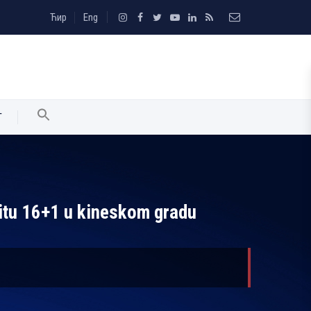
Ћир
Eng
T
amitu 16+1 u kineskom gradu