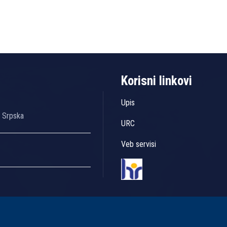
Korisni linkovi
Upis
a Srpska
URC
Veb servisi