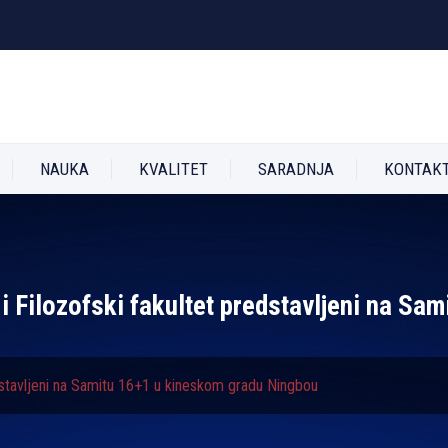
NAUKA
KVALITET
SARADNJA
KONTAK
 i Filozofski fakultet predstavlјeni na S
edstavlјeni na Samitu 16+1 u kineskom gradu Ningbou