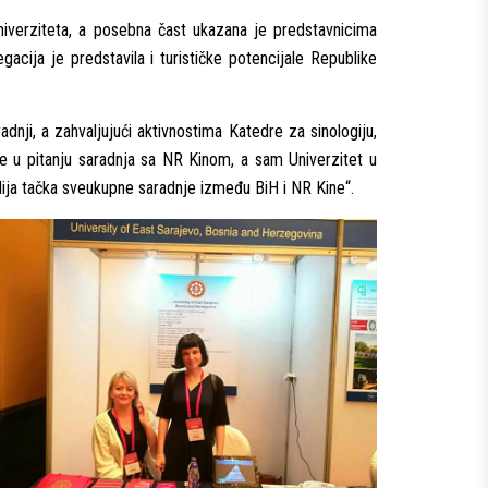
iverziteta, a posebna čast ukazana je predstavnicima
acija je predstavila i turističke potencijale Republike
nji, a zahvalјujući aktivnostima Katedre za sinologiju,
e u pitanju saradnja sa NR Kinom, a sam Univerzitet u
lija tačka sveukupne saradnje između BiH i NR Kine“.