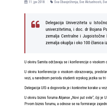
11. јун 2018.
Sva Obavještenja
,
Sve Aktuelnosti
,
Sve
Delegacija Univerziteta u Istoč
univerzitetima, i doc. dr Bojana P
zemalјa Centralne i Jugoistočne 
zemalјa okuplјa i oko 100 članica iz 
U okviru Samita održavaju se i konferencije o visokom o
U okviru konferencije o visokom obrazovanju, predstavn
vezi, u narednom periodu studenti srpskog jezika sa tri 
Delegacija UIS-a dogovorila je i konkretne korake u vez
U okviru biznis foruma Alijanse „Novi put svile“, čiji j
Prvom biznis forumu, a odnose se na formiranje zajednič