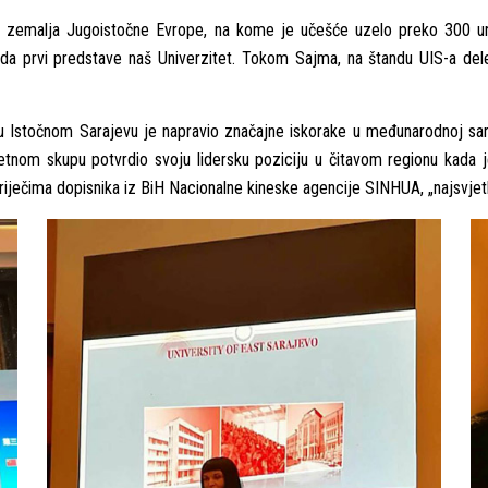
e i zemalјa Jugoistočne Evrope, na kome je učešće uzelo preko 300 un
u da prvi predstave naš Univerzitet. Tokom Sajma, na štandu UIS-a deleg
a u Istočnom Sarajevu je napravio značajne iskorake u međunarodnoj sarad
etnom skupu potvrdio svoju lidersku poziciju u čitavom regionu kada j
riječima dopisnika iz BiH Nacionalne kineske agencije SINHUA, „najsvjet