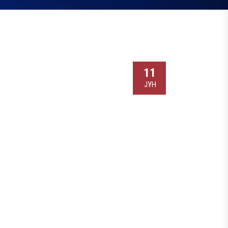
11
ЈУН