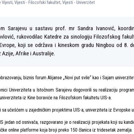
 Vijesti
,
Vijesti - Filozofski fakultet
,
Vijesti - Univerzitet
nom Sarajevu u sastavu prof. mr Sandra Ivanović, koordi
avlović, rukovodilac Katedre za sinologiju Filozofskog faku
Evrope, koji se održava i kineskom gradu Ningbou od 8. d
Azije, Afrike i Australije.
brazovanju, biznis forum Alijanse „Novi put svile“ kao i Sajam univerzit
ici Univerziteta u Istočnom Sarajevu dogovorili su realizaciju progra
univerziteta iz Kine boraviće na Filozofskom fakultetu UIS-a.
i sa učešćem u zajedničkim projektima UIS-a, univerziteta iz Evropske un
e UIS jedan od osnivača, razgovarano je o realizaciji projekata koji su k
ke online platforme koja broji preko 150 članica iz tridesetak zemalјa.