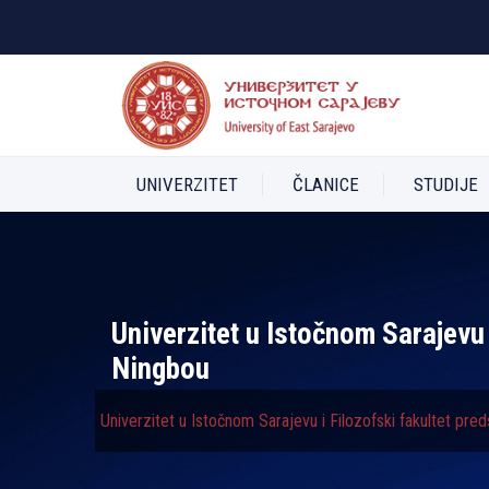
UNIVERZITET
ČLANICE
STUDIJE
Univerzitet u Istočnom Sarajevu
Ningbou
Univerzitet u Istočnom Sarajevu i Filozofski fakultet pr