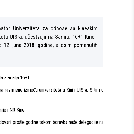
nator Univerziteta za odnose sa kineskim
lteta UIS-a, učestvuju na Samitu 16+1 Kine i
o 12. juna 2018. godine, a osim pomenutih
eta zemalјa 16+1.
ma razmjene između univerziteta u Kini i UIS-a. S tim u
ije i NR Kine.
andidovani prošle godine tokom boravka naše delegacije na