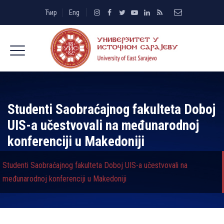
Ћир
Eng
Studenti Saobraćajnog fakulteta Doboj
UIS-a učestvovali na međunarodnoj
konferenciji u Makedoniji
Studenti Saobraćajnog fakulteta Doboj UIS-a učestvovali na
međunarodnoj konferenciji u Makedoniji