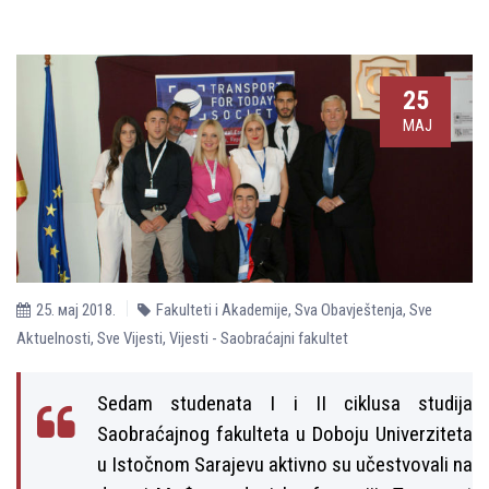
25
МАЈ
25. мај 2018.
Fakulteti i Akademije
,
Sva Obavještenja
,
Sve
Aktuelnosti
,
Sve Vijesti
,
Vijesti - Saobraćajni fakultet
Sedam studenata I i II ciklusa studija
Saobraćajnog fakulteta u Doboju Univerziteta
u Istočnom Sarajevu aktivno su učestvovali na