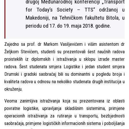
drugoj Međunarodnoj konferenciji „Transport
for Today’s Society – TTS“ održanoj u
Makedoniji, na Tehničkom fakultetu Bitola, u
periodu od 17. do 19. maja 2018. godine.
Zajedno sa prof. dr Markom Vasilјevićem i višim asistentom dr
Želјkom Stevićem, studenti su prezentovali šest naučnih radova
proisteklih iz diplomskih i istraživanja u sklopu izrade master
radova. Šest studenata smjera Logistike i jedan student smjera
Drumski i gradski saobraćaj bili su dominantni u pogledu broja i
kvaliteta radova u odnosu na nekoliko studenata drugih institucija u
okruženju.
Veoma zanimlјiva istraživanja koja su prezentovana iz oblasti
povratne logistike, upravlјanja skladišnim sistemima, primjene
operacionih istraživanja za rutiranje u transportu, bezbjednosti
saobraćaja, primjene logističkih informacionih sistema i pobolјšanja