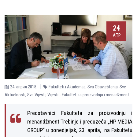
24
АПР
24. април 2018.
Fakulteti i Akademije
,
Sva Obavještenja
,
Sve
Aktuelnosti
,
Sve Vijesti
,
Vijesti - Fakultet za proizvodnju i menadžment
Predstavnici Fakulteta za proizvodnju i
menandžment Trebinje i preduzeća „HP MEDIA
GROUP“ u ponedjelјak, 23. aprila, na Fakultetu