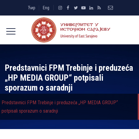
Ћир
Eng
Predstavnici FPM Trebinje i preduzeća
„HP MEDIA GROUP“ potpisali
sporazum o saradnji
Predstavnici FPM Trebinje i preduzeća „HP MEDIA GROUP“
potpisali sporazum o saradnji