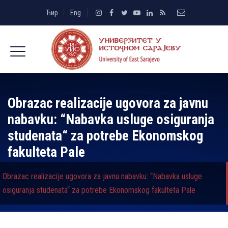
Ћир
Eng
Obrazac realizacije ugovora za javnu
nabavku: “Nabavka usluge osiguranja
studenata“ za potrebe Ekonomskog
fakulteta Pale
Obrazac realizacije ugovora za javnu nabavku: “Nabavka usluge
osiguranja studenata“ za potrebe Ekonomskog fakulteta Pale