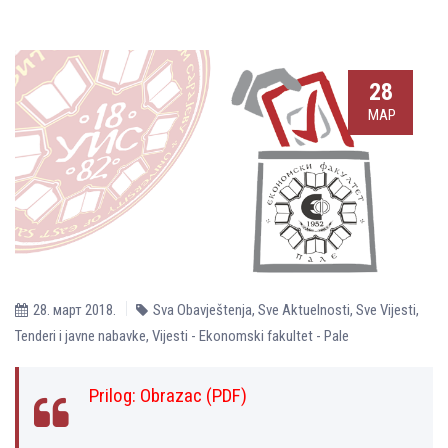
28
МАР
28. март 2018.
Sva Obavještenja
,
Sve Aktuelnosti
,
Sve Vijesti
,
Tenderi i javne nabavke
,
Vijesti - Ekonomski fakultet - Pale
Prilog:
Оbrazac (PDF)