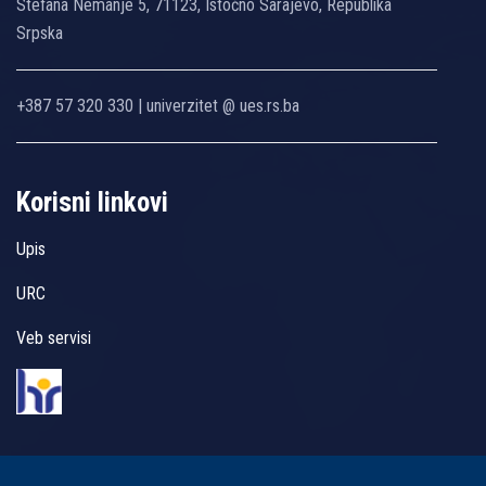
Stefana Nemanje 5, 71123, Istočno Sarajevo, Republika
Srpska
+387 57 320 330 | univerzitet @ ues.rs.ba
Korisni linkovi
Upis
URC
Veb servisi