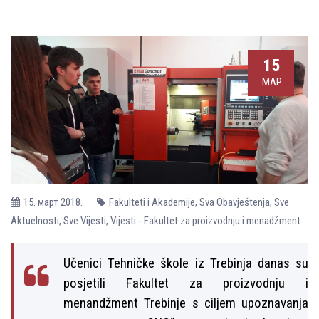
15
МАР
15. март 2018.
Fakulteti i Akademije
,
Sva Obavještenja
,
Sve
Aktuelnosti
,
Sve Vijesti
,
Vijesti - Fakultet za proizvodnju i menadžment
Učenici Tehničke škole iz Trebinja danas su
posjetili Fakultet za proizvodnju i
menandžment Trebinje s cilјem upoznavanja