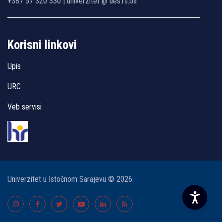
+387 57 320 330 | univerzitet @ ues.rs.ba
Korisni linkovi
Upis
URC
Veb servisi
Univerzitet u Istočnom Sarajevu © 2026.