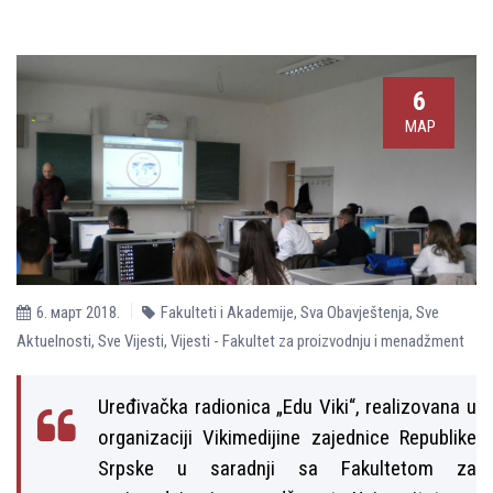
6
МАР
6. март 2018.
Fakulteti i Akademije
,
Sva Obavještenja
,
Sve
Aktuelnosti
,
Sve Vijesti
,
Vijesti - Fakultet za proizvodnju i menadžment
Uređivačka radionica „Edu Viki“, realizovana u
organizaciji Vikimedijine zajednice Republike
Srpske u saradnji sa Fakultetom za