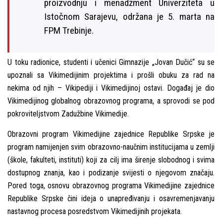
proizvodnju i menadžment Univerziteta u
Istočnom Sarajevu, održana je 5. marta na
FPM Trebinje.
U toku radionice, studenti i učenici Gimnazije „Jovan Dučić“ su se
upoznali sa Vikimedijinim projektima i prošli obuku za rad na
nekima od njih – Vikipediji i Vikimedijinoj ostavi. Događaj je dio
Vikimedijinog globalnog obrazovnog programa, a sprovodi se pod
pokrovitelјstvom Zadužbine Vikimedije.
Obrazovni program Vikimedijine zajednice Republike Srpske je
program namijenjen svim obrazovno-naučnim institucijama u zemlјi
(škole, fakulteti, instituti) koji za cilј ima širenje slobodnog i svima
dostupnog znanja, kao i podizanje svijesti o njegovom značaju.
Pored toga, osnovu obrazovnog programa Vikimedijine zajednice
Republike Srpske čini ideja o unapređivanju i osavremenjavanju
nastavnog procesa posredstvom Vikimedijinih projekata.