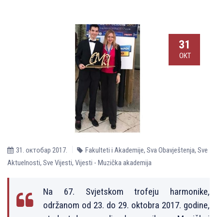
31
ОКТ
31. октобар 2017.
Fakulteti i Akademije
,
Sva Obavještenja
,
Sve
Aktuelnosti
,
Sve Vijesti
,
Vijesti - Muzička akademija
Na 67. Svjetskom trofeju harmonike,
održanom od 23. do 29. oktobra 2017. godine,