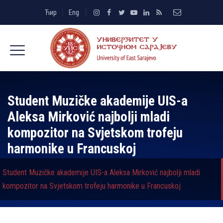
Ћир
Eng
Student Muzičke akademije UIS-a
Aleksa Mirković najbolji mladi
kompozitor na Svjetskom trofeju
harmonike u Francuskoj
Student Muzičke akademije UIS-a Aleksa Mirković najbolji mladi
kompozitor na Svjetskom trofeju harmonike u Francuskoj