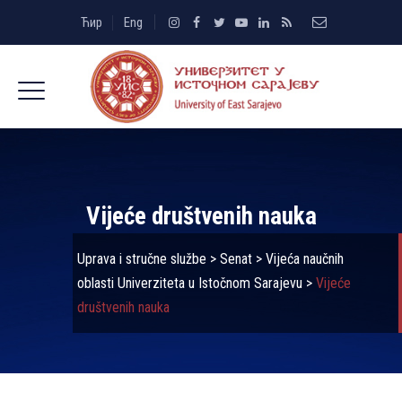
Ћир
Eng
Vijeće društvenih nauka
Uprava i stručne službe
>
Senat
>
Vijeća naučnih
oblasti Univerziteta u Istočnom Sarajevu
>
Vijeće
društvenih nauka