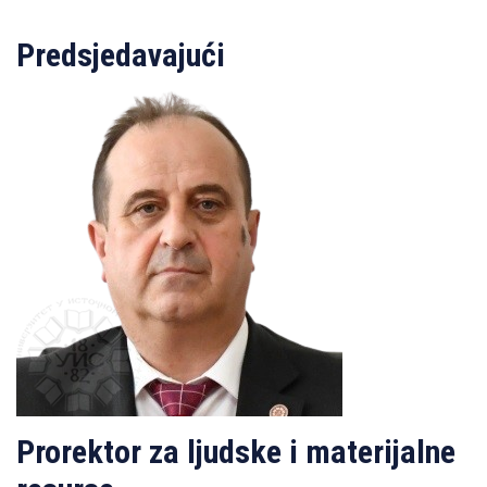
Predsjedavajući
Prorektor za ljudske i materijalne