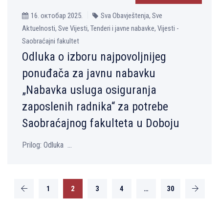
16. октобар 2025.
Sva Obavještenja, Sve
Aktuelnosti, Sve Vijesti, Tenderi i javne nabavke, Vijesti -
Saobraćajni fakultet
Odluka o izboru najpovolјnijeg
ponuđača za javnu nabavku
„Nabavka usluga osiguranja
zaposlenih radnika“ za potrebe
Saobraćajnog fakulteta u Doboju
Prilog: Odluka ...
1
2
3
4
…
30