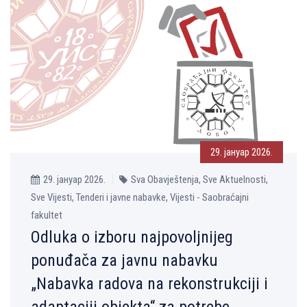
29. јануар 2026.
29. јануар 2026.
Sva Obavještenja, Sve Aktuelnosti,
Sve Vijesti, Tenderi i javne nabavke, Vijesti - Saobraćajni
fakultet
Odluka o izboru najpovolјnijeg
ponuđača za javnu nabavku
„Nabavka radova na rekonstrukciji i
adaptaciji objekta“ za potrebe