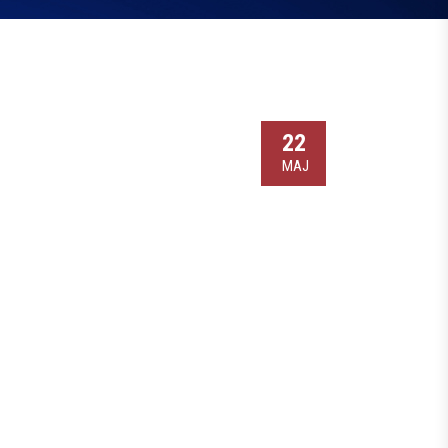
22
МАЈ