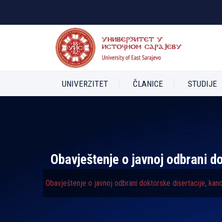
UNIVERZITET
ČLANICE
STUDIJE
Obavještenje o javnoj odbrani do
Obavještenje o javnoj odbrani doktorske disertacije, kand