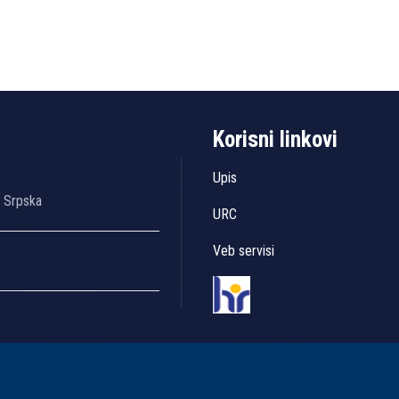
Korisni linkovi
Upis
a Srpska
URC
Veb servisi