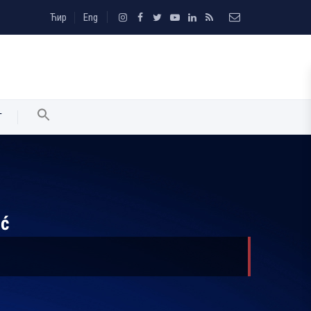
Ћир
Eng
T
ić