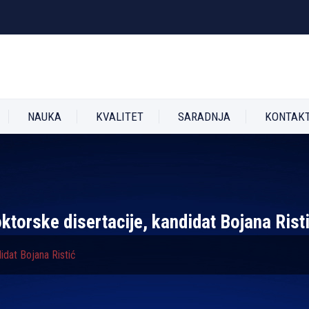
NAUKA
KVALITET
SARADNJA
KONTAK
ktorske disertacije, kandidat Bojana Rist
idat Bojana Ristić