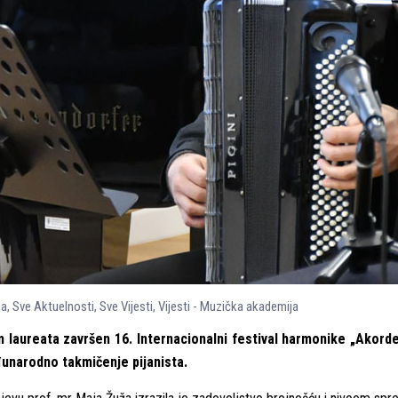
ja
,
Sve Aktuelnosti
,
Sve Vijesti
,
Vijesti - Muzička akademija
aureata završen 16. Internacionalni festival harmonike „Akordeo
đunarodno takmičenje pijanista.