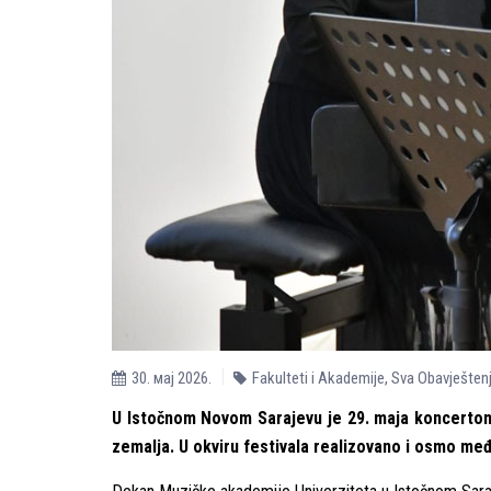
30. мај 2026.
Fakulteti i Akademije
,
Sva Obavješten
U Istočnom Novom Sarajevu je 29. maja koncertom l
zema
lja.
U okviru festivala realizovano i osmo me