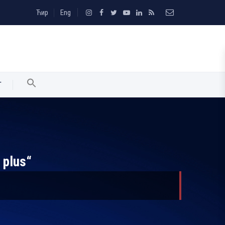
Ћир
Eng
T
 plus“