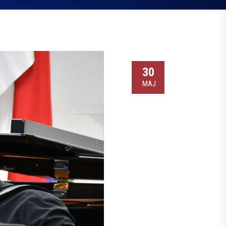
30
МАЈ