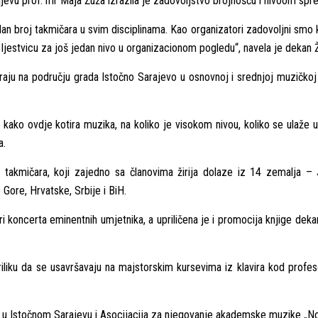
evu prof. mr Maja Žuža izrazila je zadovoljstvo brojnošću i nivoom spr
 broj takmičara u svim disciplinama. Kao organizatori zadovoljni smo kak
smo ljestvicu za još jedan nivo u organizacionom pogledu“, navela je dekan 
diraju na području grada Istočno Sarajevo u osnovnoj i srednjoj muzičkoj 
 kako ovdje kotira muzika, na koliko je visokom nivou, koliko se ulaž
a.
akmičara, koji zajedno sa članovima žirija dolaze iz 14 zemalja – Ja
 Gore, Hrvatske, Srbije i BiH.
 koncerta eminentnih umjetnika, a upriličena je i promocija knjige d
riliku da se usavršavaju na majstorskim kursevima iz klavira kod profe
a u Istočnom Sarajevu i Asocijacija za njegovanje akademske muzike „No