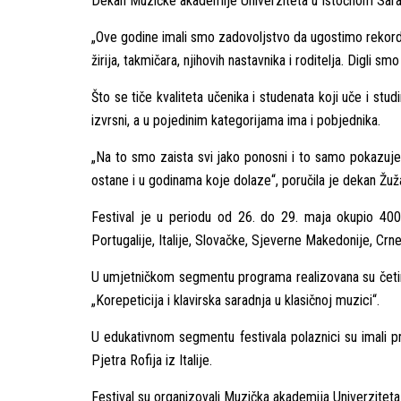
Dekan Muzičke akademije Univerziteta u Istočnom Saraj
„Ove godine imali smo zadovoljstvo da ugostimo rekordan
žirija, takmičara, njihovih nastavnika i roditelja. Digli 
Što se tiče kvaliteta učenika i studenata koji uče i stu
izvrsni, a u pojedinim kategorijama ima i pobjednika.
„Na to smo zaista svi jako ponosni i to samo pokazuje
ostane i u godinama koje dolaze“, poručila je dekan Žuž
Festival je u periodu od 26. do 29. maja okupio 400 t
Portugalije, Italije, Slovačke, Sjeverne Makedonije, Crne
U umjetničkom segmentu programa realizovana su četiri
„Korepeticija i klavirska saradnja u klasičnoj muzici“.
U edukativnom segmentu festivala polaznici su imali p
Pjetra Rofija iz Italije.
Festival su organizovali Muzička akademija Univerzitet