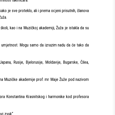
emnosti takmičara.
o je sve proteklo, ali i prema ocjeni prisutnih, članova
Žuža.
školi, kao i na Muzičkoj akademiji, Žuža je istakla da su
e u umjetnost. Mogu samo da izrazim nadu da će tako da
pana, Rusije, Bjelorusije, Moldavije, Bugarske, Čilea,
ekana Muzičke akademije prof. mr Maje Žuže pod nazivom
sora Konstantina Krasnitskog i harmonike kod profesora
vi zvuk“.