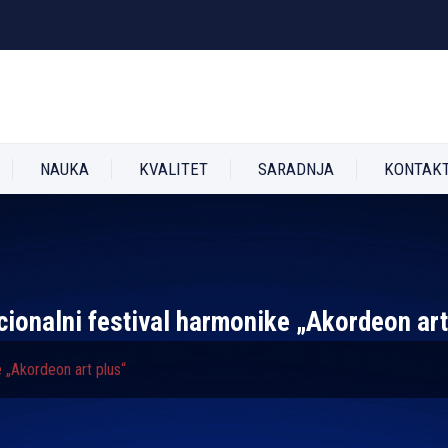
NAUKA
KVALITET
SARADNJA
KONTAK
cionalni festival harmonike „Akordeon art
e „Akordeon art plus“