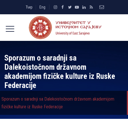
Ћир
Eng
Sporazum o saradnji sa
Dalekoistočnom državnom
akademijom fizičke kulture iz Ruske
Federacije
Sporazum o saradnji sa Dalekoistočnom državnom akademijom
fizičke kulture iz Ruske Federacije