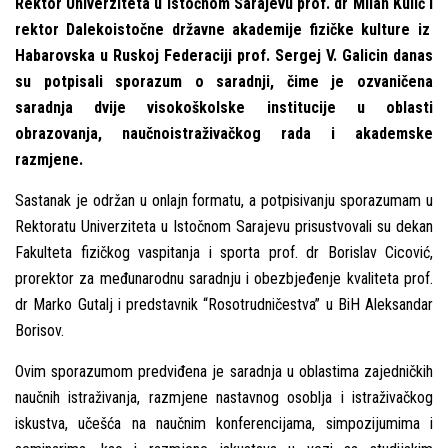
Rektor Univerziteta u Istočnom Sarajevu prof. dr Milan Kulić i
rektor Dalekoistočne državne akademije fizičke kulture iz
Habarovska u Ruskoj Federaciji prof. Sergej V. Galicin
danas
su potpisali sporazum o saradnji, čime je ozvaničena
saradnja dvije visokoškolske institucije u oblasti
obrazovanja, naučnoistraživačkog rada i akademske
razmjene.
Sastanak je održan u onlajn formatu, a potpisivanju sporazumam u
Rektoratu Univerziteta u Istočnom Sarajevu prisustvovali su dekan
Fakulteta fizičkog vaspitanja i sporta prof. dr Borislav Cicović,
prorektor za međunarodnu saradnju i obezbjeđenje kvaliteta prof.
dr Marko Gutalj i predstavnik “Rosotrudničestva” u BiH Aleksandar
Borisov.
Ovim sporazumom predviđena je saradnja u oblastima zajedničkih
naučnih istraživanja, razmjene nastavnog osoblja i istraživačkog
iskustva, učešća na naučnim konferencijama, simpozijumima i