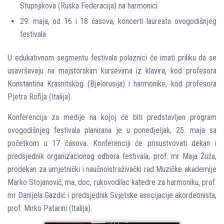
Stupnjikova (Ruska Federacija) na harmonici
29. maja, od 16 i 18 časova, koncerti laureata ovogodišnjeg
festivala
U edukativnom segmentu festivala polaznici će imati priliku da se
usavršavaju na majstorskim kursevima iz klavira, kod profesora
Konstantina Krasnitskog (Bjelorusija) i harmonike, kod profesora
Pjetra Rofija (Italija).
Konferencija za medije na kojoj će biti predstavljen program
ovogodišnjeg festivala planirana je u ponedjeljak, 25. maja sa
početkom u 17 časova. Konferenciji će prisustvovati dekan i
predsjednik organizacionog odbora festivala, prof. mr Maja Žuža,
prodekan za umjetnički i naučnoistraživački rad Muzičke akademije
Marko Stojanović, ma, doc, rukovodilac katedre za harmoniku, prof.
mr Danijela Gazdić i predsjednik Svjetske asocijacije akordeonista,
prof. Mirko Patarini (Italija).