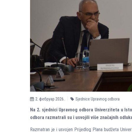
2. фебруар 2026.
Sjednice Upravnog odbora
Na 2. sjednici Upravnog odbora Univerziteta u Ist
odbora razmatrali su i usvojili više značajnih odluk
Razmatran je i usvojen Prijedlog Plana budžeta Univerz