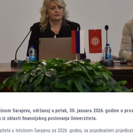
očnom Sarajevu, održanoj u petak, 30. januara 2026. godine u pro
a iz oblasti finansijskog poslovanja Univerziteta.
iteta u Istočnom Sarajevu za 2026. godinu, sa pojedinačnim prijedlozima