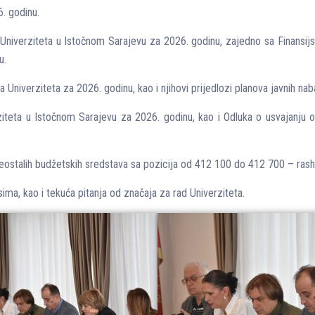
6. godinu.
a Univerziteta u Istočnom Sarajevu za 2026. godinu, zajedno sa Finansi
u.
a Univerziteta za 2026. godinu, kao i njihovi prijedlozi planova javnih nab
teta u Istočnom Sarajevu za 2026. godinu, kao i Odluka o usvajanju o
reostalih budžetskih sredstava sa pozicija od 412 100 do 412 700 – rasho
sima, kao i tekuća pitanja od značaja za rad Univerziteta.