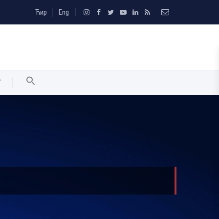
Ћир
Eng
T