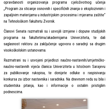
opravdanosti organizovanja programa cjeloživotnog učenja
„Program za sticanje osnovnih i specifičnih znanja o eksplozivnim i
zapalјivim materijama u industrijskim procesima i mjerama zaštite“
na Tehnološkom fakultetu Zvornik.
Članovi Senata razmatrali su i usvojili izmjene i dopune studijskih
programa na fakultetima/akademijama Univerziteta, te dali
saglasnost rektoru za zaklјučenje ugovora o saradnji sa drugim
visokoškolskim ustanovama.
Razmatrani su i usvojeni prijedlozi naučno-nastavnih/umjetničko-
naučno-nastavnih vijeća članica Univerziteta u Istočnom Sarajevu
za publikovanje rukopisa, te donijete odluke o raspisivanju
konkursa za izbor nastavnika i saradnika. Na dnevnom redu su bila i
studentska pitanja, kao i informacije o ostalim pristiglim
podnescima.