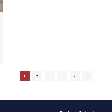
1
2
3
…
9