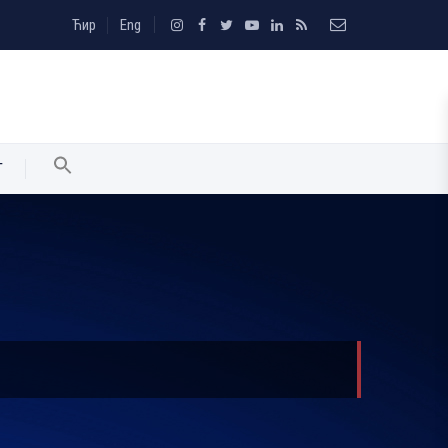
Ћир
Eng
T