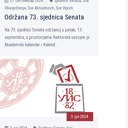
27. септембар 2024.
Sjednice Senata, Sva
Obavještenja, Sve Aktuelnosti, Sve Vijesti
Održana 73. sjednica Senata
Na 73. sjednici Senata održanoj u petak, 13.
septembra, u prostorijama Rektorata usvojen je
Akademski kalendar i Kalend...
3. јул 2024.
3. јул 2024.
Sjednice Senata, Sva