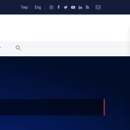
Ћир
Eng
T