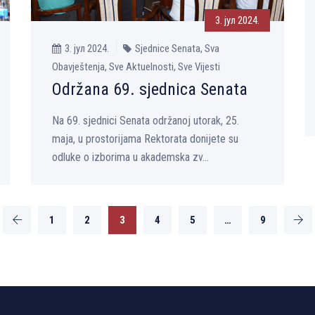
3. јул 2024.
3. јул 2024.
Sjednice Senata, Sva
Obavještenja, Sve Aktuelnosti, Sve Vijesti
Održana 69. sjednica Senata
Na 69. sjednici Senata održanoj utorak, 25.
maja, u prostorijama Rektorata donijete su
odluke o izborima u akademska zv...
1
2
3
4
5
…
9